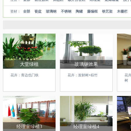
资材：
全部
瓷盆
玻璃钢
不锈钢
陶罐
藤编框
铁艺架
木栅栏
大堂绿植
玻璃钢效果
花卉：青边也门铁
花卉：发财树+棕竹
花
树
经理室绿植3
经理室绿植4