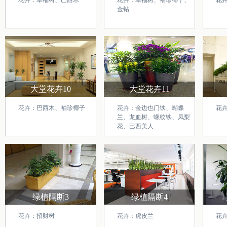
花卉：幸福树、巴西木
花卉：幸福树、袖珍椰子、
花
金钻
大堂花卉10
大堂花卉11
花卉：巴西木、袖珍椰子
花卉：金边也门铁、蝴蝶
花
兰、龙血树、螺纹铁、凤梨
花、巴西美人
绿植隔断3
绿植隔断4
花卉：招财树
花卉：虎皮兰
花