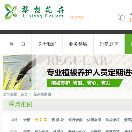
2
[大连市]
4
首 页
关于我们
业务领域
别墅庭院
当前位置：
首页
>
花卉效果图
经典案例
场所：
全部
办 公 室
售 楼 处
银行金融
休闲会所
学校绿植
酒店
位置：
全部
前台效果
休息区
敞开办公区
经理室
走廊通道
洗手