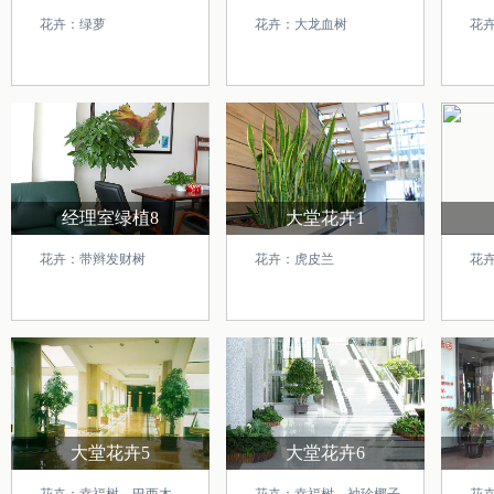
花卉：绿萝
花卉：大龙血树
花
经理室绿植8
大堂花卉1
花卉：带辫发财树
花卉：虎皮兰
花
大堂花卉5
大堂花卉6